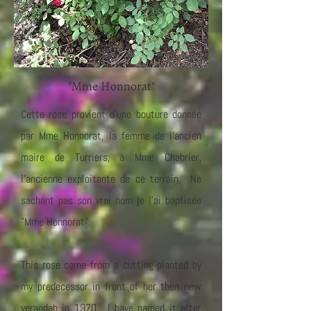
"Mme Honnorat"
Cette rose provient d'une bouture donnée
par Mme Honnorat, la femme de l'ancien
maire de Turriers, à Mme Chabrier,
l'ancienne exploitante de ce terrain. Ne
sachant pas son vrai nom je l'ai baptisée
"Mme Honnorat".
This rose came from a cutting planted by
my predecessor in front of her then new
verandah in 1970. I have named it after