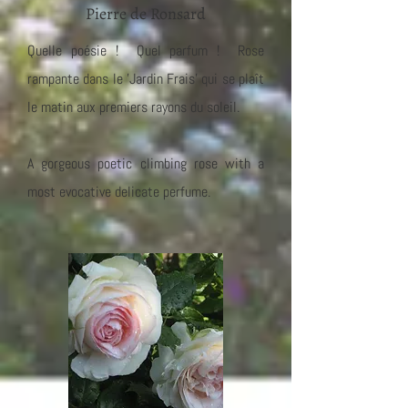
Pierre de Ronsard
Quelle poésie ! Quel parfum ! Rose
rampante dans le 'Jardin Frais' qui se plaît
le matin aux premiers rayons du soleil.
A gorgeous poetic climbing rose with a
most evocative delicate perfume.