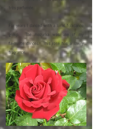
très parfumée.
For years I danced with a local folkdance
group. The mazurka was one of my
favourite dances. This rose has a lovely
fragrance.