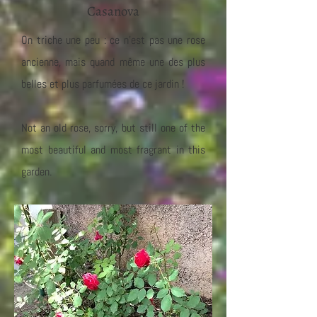
Casanova
On triche une peu : ce n'est pas une rose
ancienne, mais quand même une des plus
belles et plus parfumées de ce jardin !
Not an old rose, sorry, but still one of the
most beautiful and most fragrant in this
garden.